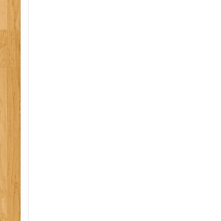
formation feu, formation extincteur, mission sps
sps, mission coordination, mission coordination s
pse 65, sps 65, pae 65, securite 65, formation inc
formation extincteur 65, coordination sps 65, diag
securite 65, erp 65, manipulation extincteur 65, 
formation secourisme 65, formation sst 65, secour
coordonnateur sps 65, ssiap 65, esi 65 epi 65, fo
secours 65, conseil erp 65, premiers secours en 
secours civique 65, secourisme au travail 65, serv
assistance a personne 65, etablissement recevant
65, pedagogie applique emploi 65, equipier premi
equipier seconde intervention 65, securite protect
65, coordination sps 31, diagnostic securite 31, au
manipulation extincteur 31, secourisme 31, form
formation sst 31, secourisme travail 31, coordonn
esi 31, epi 31, formation premiers secours 31, con
secours en equipe 31, prevention secours civique
travail 31, service securite incendie assistance a 
etablissement recevant du public applique emploi
intervention 31, equipier seconde intervention 31,
la sante 31, pedagogie pae 31, coordination sps 32