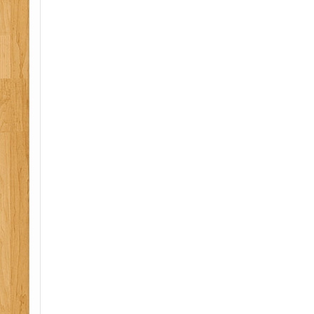
32, auit securite 32, erp 32, manipulation extinct
formation secourisme 32, formation sst 32, secour
coordonnateur sps 32, ssiap 32, esi 32, epi 32, f
secours 32, conseil erp 32, premiers secours en 
secours civique 32, secourisme au travail 32, serv
assistance a personne 32, etablissement recevant
32, pedagogie applique emploi 32, equipier premi
equipier seconde intervention 32, securite protect
64, diagnostic securite 64, auit securite 64, erp 
extincteur 64, secourisme 64, formation secourism
secourisme travail 64, coordonnateur sps 64, ssiap
formation premiers secours 64, conseil erp 64, p
equipe 64, prevention secours civique 64, secouri
service securite incendie assistance a personne 65
recevant du public 64, pedagogie applique emplo
intervention 64, equipier seconde intervention 64,
la sante 64, sst 09, pse 09, sps 09, pae 09, securi
09, psc 09, formation extincteur 09, coordination 
securite 65, auit securite 65, erp 65, manipulatio
secourisme 65, formation secourisme 65, formatio
travail 09, coordonnateur sps 09, ssiap 09, esi 09