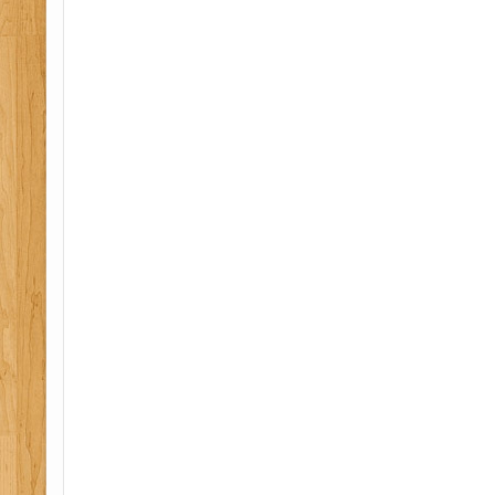
Hautes-Pyrénées.guide
.
secomurisme, psc, pae, s
secours, bnmps, ssiap, erp, conseil en entreprise, 
09, 32,12, 81, 82, 33, 46, 47, hautes pyrenees, aq
gers, ariege, haute garonne, lot, lot et garonne, 
atlantique, landes, sps, coordination, coordonnat
registre journal, plan général de coordination, do
ulterieures ouvrage, document unique, formation,
esi, epi, plan de secours, registre de securite, con
santé, sécurité, protection de la sante, réglemen
de securite, brevet national de moniteur de prem
secours en equipe, prevention secours civique, s
service securite incendie assistance a personne, 
du public pedagogie applique emploi, equipier pr
equipier seconde intervention, securite protection
construction, permis de construire, conception, r
ouvrage, manipulation extincteur, extinction feu re
responsable evacuation, chantier, declaration pre
securite, plan general de coordination simplifie,
prevention, securite au travail, cram, inrs, igh,
national de moniteur de premiers secours, premi
prevention secours civique, secourisme au travail,