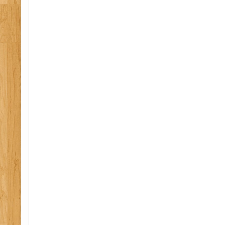
incendie assistance a personne, etablissement re
pedagogie applique emploi, equipier premiere int
seconde intervention, securite protection de la sa
permis de construire, conception, realisation, ma
manipulation extincteur, extinction feu reel, guide
responsable evacuation, chantier, declaration pre
securite, plan general de coordination simplifie,
prevention, securite au travail, cram, inrs, igh, 
formation ssiap, formation esi, formation epi, fo
reels, formation incendie, formation evacuation, 
formation psc, formation pae, formation sst, fo
formation secourisme, formation prevention seco
formation premiers secours en equipe, formation
intervention, formation seconde intervention, for
chantier sps securite incendie assistance a person
formation evacuation, formation manipulation ex
formation secourisme travail, formation premiers
formation psc1, formation guide serre files, sst, sst
diagnostic securite, audit erp, audit securite, pyr
auch, agen, foix, lourdes lannemezan, bagneres,
pau, formation securite, audit, defibrilateur, dae
automatique externe, defibrilateur semi automatiq