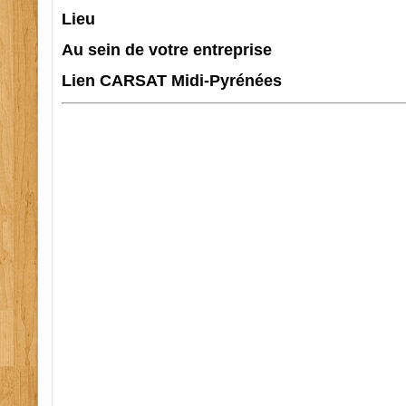
Lieu
Au sein de votre entreprise
Lien
CARSAT Midi-Pyrénées
PSC 1 65, PSC 1 64, PSC 1 32, PSC 1 33, PSC 1 31,
31. H0B032. H0B0 09. H0B064, H0B0 33, formation 
formation extincteur 31, formation extincteur 09, 
formation extincteur 64, formation extincteur 32, 
formation evacuation 64, formation evacuation 09,
33, formation evacuation 32, formation evacuation 
midi-pyrenees.moteurs-regionaux.com
refrapide.com
Aquitaine
recherche