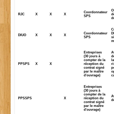
O
Coordonnateur
RJC
X
X
X
d
SPS
d
C
Coordonnateur
D
DIUO
X
X
X
SPS
s
m
Entreprises
A
(30 jours à
d
compter de la
l
PPSPS
X
X
réception du
r
contrat signé
p
par le maître
o
d'ouvrage)
c
Entreprises
(30 jours à
compter de la
A
PPSSPS
X
réception du
d
contrat signé
par le maître
d'ouvrage)