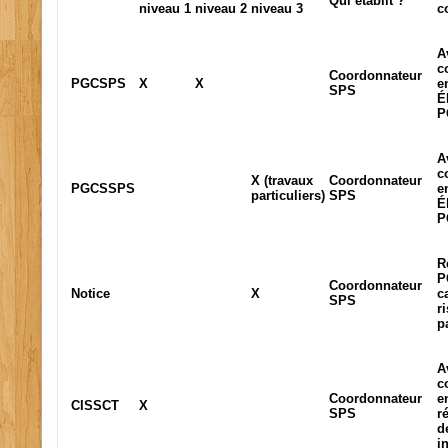
Qui établit ?
niveau 1
niveau 2
niveau 3
c
A
c
Coordonnateur
PGCSPS
X
X
e
SPS
É
P
A
c
X (travaux
Coordonnateur
PGCSSPS
e
particuliers)
SPS
É
P
R
P
Coordonnateur
Notice
X
c
SPS
r
p
A
c
Coordonnateur
e
CISSCT
X
SPS
r
d
i